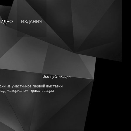
ВИДЕО
ИЗДАНИЯ
Все публикации
дин из участников первой выставки
 над материалом, девальвации