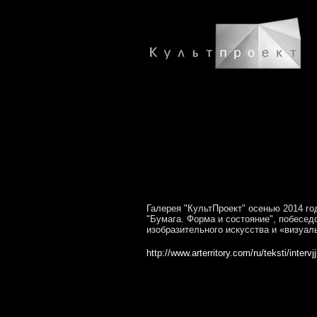
Галерея "КультПроект" осенью 2014 го
"Бумага. Форма и состояние", побесед
изобразительного искусства и «визуал
http://www.arterritory.com/ru/teksti/interv