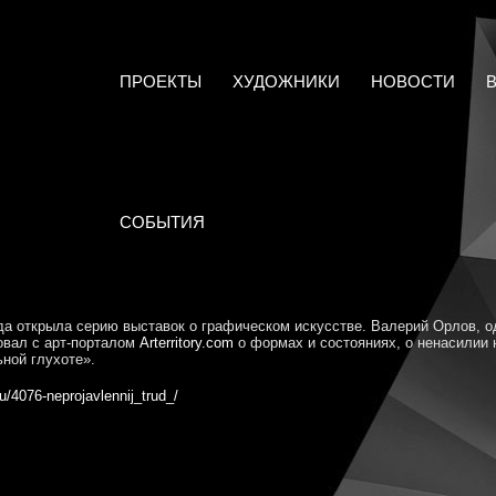
ПРОЕКТЫ
ХУДОЖНИКИ
НОВОСТИ
СОБЫТИЯ
да открыла серию выставок о графическом искусстве. Валерий Орлов, о
овал с арт-порталом
Arterritory.com
о формах и состояниях, о ненасилии
ьной глухоте».
jju/4076-neprojavlennij_trud_/