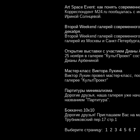
Аrt Space Event: как понять современн
Корреспондент M24.ru пообщалась с ин
Ириной Солнцевой.
Второй Weekend галерей современного 
декабря.
Второй Weekend галерей современного 
галерей из Москвы и Санкт-Петербурга,
Открытие выставки с участием Дианы 
25 ноября в галерее "КультПроект" со
Дианы Арбениной
Мастер-класс Виктора Лукина
Виктор Лукин провел мастер-класс, п
галерее "КультПроект"
Партитуры минимализма
Дорогие друзья, наша галерея уже нач
названием "Партитура".
Боккаччо.10х10
Дорогие друзья! Приглашаем Вас на ма
Трубниковский пер.17 стр.1
Выберите страницу:
1
2
3
4
5
6
7