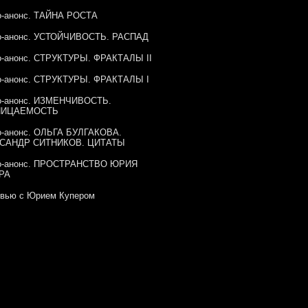
о-анонс. ТАЙНА РОСТА
о-анонс. УСТОЙЧИВОСТЬ. РАСПАД
о-анонс. СТРУКТУРЫ. ФРАКТАЛЫ II
о-анонс. СТРУКТУРЫ. ФРАКТАЛЫ I
о-анонс. ИЗМЕНЧИВОСТЬ.
НИЦАЕМОСТЬ
о-анонс. ОЛЬГА БУЛГАКОВА.
САНДР СИТНИКОВ. ЦИТАТЫ
о-анонс. ПРОСТРАНСТВО ЮРИЯ
РА
рвью с Юрием Купером
ые крылья конструктивизма / Музей
вы
руирование смыслов / Осенний цикл
вок в Галерее
еский вечер Саида Багова / 11
ря 2016