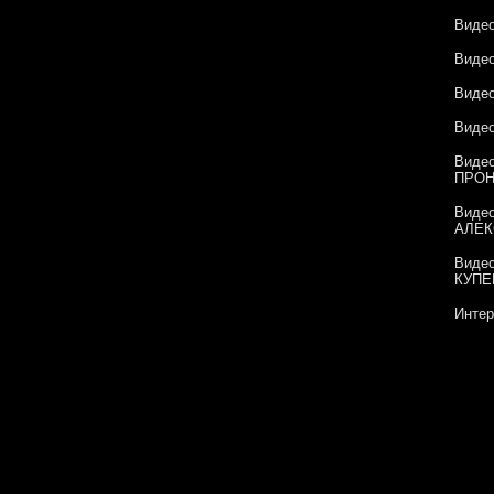
Виде
Виде
Виде
Виде
Виде
ПРО
Виде
АЛЕК
Виде
КУПЕ
Инте
Красн
Моск
Конст
выста
Творч
декаб