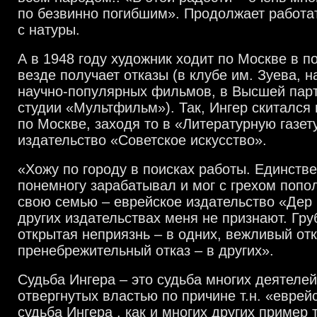
по безвинно погибшим». Продолжает работа
с натуры.
А в 1948 году художник ходит по Москве в п
везде получает отказы (в клубе им. Зуева, н
научно-популярных фильмов, в Высшей парт
студии «Мультфильм»). Так, Ингер скитался 
по Москве, заходя то в «Литературную газету
издательство «Советское искусство».
«Хожу по городу в поисках работы. Единстве
понемногу зарабатывал и мог с грехом попо
свою семью – еврейское издательство «Дер 
других издательствах меня не признают. Гру
открытая неприязнь – в одних, вежливый отк
пренебрежительный отказ – в других».
Судьба Ингера – это судьба многих деятелей
отвергнутых властью по причине т.н. «еврей
судьба Ингера , как и многих других пример