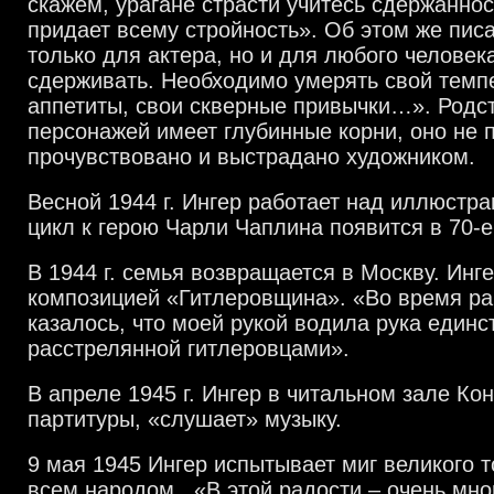
скажем, урагане страсти учитесь сдержаннос
придает всему стройность». Об этом же писа
только для актера, но и для любого человек
сдерживать. Необходимо умерять свой темп
аппетиты, свои скверные привычки…». Родст
персонажей имеет глубинные корни, оно не 
прочувствовано и выстрадано художником.
Весной 1944 г. Ингер работает над иллюстра
цикл к герою Чарли Чаплина появится в 70-е
В 1944 г. семья возвращается в Москву. Инг
композицией «Гитлеровщина». «Во время ра
казалось, что моей рукой водила рука единс
расстрелянной гитлеровцами».
В апреле 1945 г. Ингер в читальном зале Ко
партитуры, «слушает» музыку.
9 мая 1945 Ингер испытывает миг великого 
всем народом.. «В этой радости – очень мног