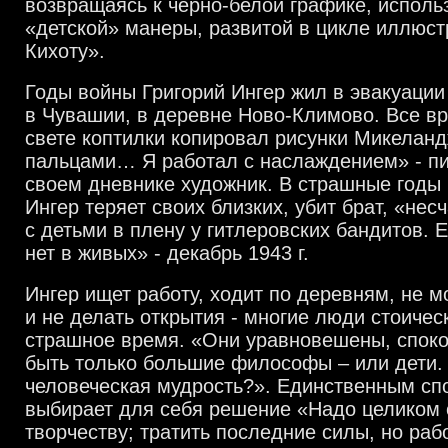
возвращаясь к черно-белой графике, использ
«детской» манеры, развитой в цикле иллюст
Кихоту».
Годы войны Григорий Ингер жил в эвакуации
в Чувашии, в деревне Ново-Климово. Все в
свете коптилки копировал рисунки Микеланд
пальцами… Я работал с наслаждением» - пиш
своем дневнике художник. В страшные годы
Ингер теряет своих близких, убит брат, «нес
с детьми в плену у гитлеровских бандитов. Е
нет в живых» - декабрь 1943 г.
Ингер ищет работу, ходит по деревням, не 
и не делать открытия - многие люди стоичес
страшное время. «Они уравновешены, споко
быть только большие философы – или дети.
человеческая мудрость?». Единственным сп
выбирает для себя решение «Надо целиком 
творчеству; тратить последние силы, но раб