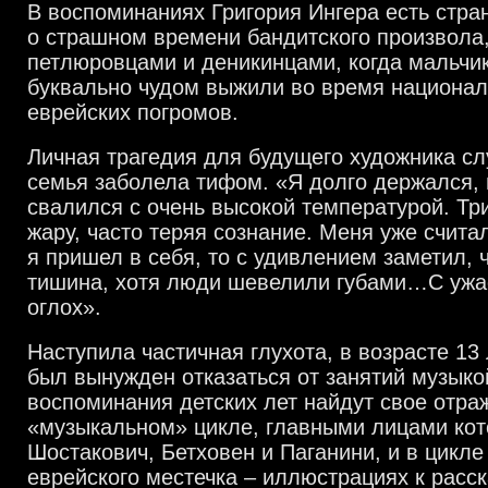
В воспоминаниях Григория Ингера есть стр
о страшном времени бандитского произвола,
петлюровцами и деникинцами, когда мальчик
буквально чудом выжили во время национал
еврейских погромов.
Личная трагедия для будущего художника слу
семья заболела тифом. «Я долго держался, 
свалился с очень высокой температурой. Тр
жару, часто теряя сознание. Меня уже счита
я пришел в себя, то с удивлением заметил, ч
тишина, хотя люди шевелили губами…С ужас
оглох».
Наступила частичная глухота, в возрасте 13
был вынужден отказаться от занятий музык
воспоминания детских лет найдут свое отраж
«музыкальном» цикле, главными лицами кот
Шостакович, Бетховен и Паганини, и в цикл
еврейского местечка – иллюстрациях к расс