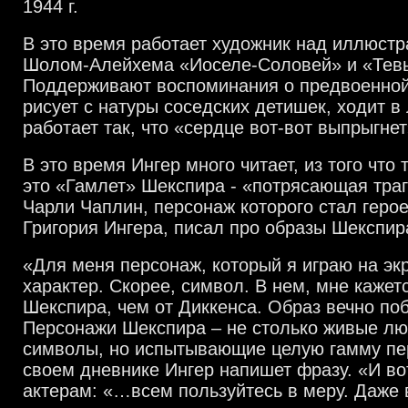
1944 г.
В это время работает художник над иллюст
Шолом-Алейхема «Иоселе-Соловей» и «Тевь
Поддерживают воспоминания о предвоенной
рисует с натуры соседских детишек, ходит в
работает так, что «сердце вот-вот выпрыгнет
В это время Ингер много читает, из того что 
это «Гамлет» Шекспира - «потрясающая траг
Чарли Чаплин, персонаж которого стал геро
Григория Ингера, писал про образы Шекспир
«Для меня персонаж, который я играю на экр
характер. Скорее, символ. В нем, мне кажет
Шекспира, чем от Диккенса. Образ вечно поб
Персонажи Шекспира – не столько живые лю
символы, но испытывающие целую гамму пе
своем дневнике Ингер напишет фразу. «И вот
актерам: «…всем пользуйтесь в меру. Даже в