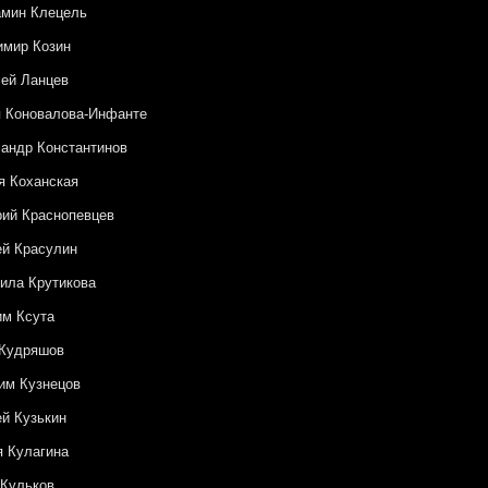
амин Клецель
имир Козин
ей Ланцев
 Коновалова-Инфанте
андр Константинов
 Коханская
ий Краснопевцев
й Красулин
ила Крутикова
м Ксута
 Кудряшов
им Кузнецов
й Кузькин
 Кулагина
Кульков