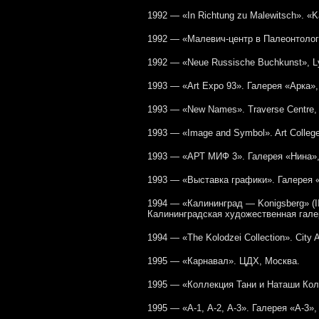
1992 — «In Richtung zu Malewitsch». «K
1992 — «Малевич-центр в Палеонтолог
1992 — «Neue Russische Buchkunst», Ly
1993 — «Art Expo 93». Галерея «Арка»,
1993 — «New Names». Traverse Centre,
1993 — «Image and Symbol». Art Colleg
1993 — «АРТ МИФ 3». Галерея «Нина»,
1993 — «Выставка графики». Галерея «
1994 — «Калининград — Konigsberg» (I
Калининградская художественная гале
1994 — «The Kolodzei Collection». City
1995 — «Карнавал». ЦДХ, Москва.
1995 — «Коллекция Тани и Наташи Кол
1995 — «А-1, А-2, А-3». Галерея «А-3»,