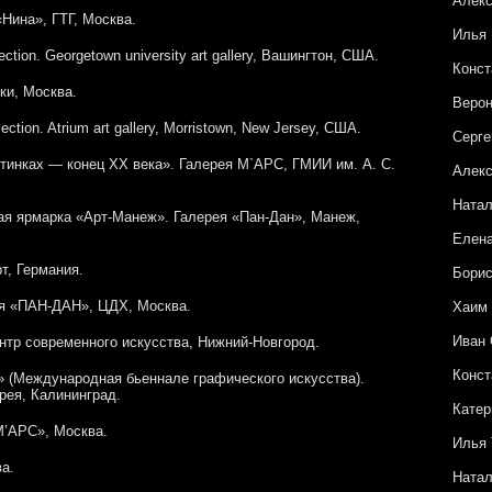
Алекс
«Нина», ГТГ, Москва.
Илья
ction. Georgetown university art gallery, Вашингтон, США.
Конст
ки, Москва.
Верон
ection. Atrium art gallery, Morristown, New Jersey, США.
Серге
тинках — конец ХХ века». Галерея М`АРС, ГМИИ им. А. С.
Алекс
Натал
я ярмарка «Арт-Манеж». Галерея «Пан-Дан», Манеж,
Елен
т, Германия.
Бори
ея «ПАН-ДАН», ЦДХ, Москва.
Хаим
Иван 
нтр современного искусства, Нижний-Новгород.
Конст
» (Международная бьеннале графического искусства).
рея, Калининград.
Катер
М’АРС», Москва.
Илья 
а.
Натал