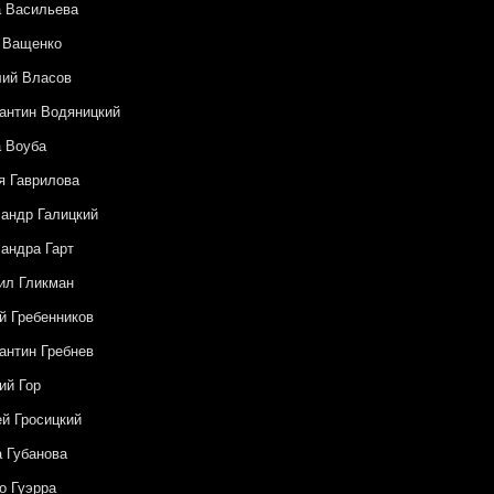
 Васильева
 Ващенко
лий Власов
антин Водяницкий
 Воуба
 Гаврилова
андр Галицкий
андра Гарт
ил Гликман
й Гребенников
антин Гребнев
ий Гор
й Гросицкий
 Губанова
о Гуэрра