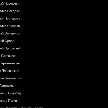
ай Наседкин
имир Наседкин
ья Нестерова
имир Обросов
лай Онищенко
рий Орлов
ей Орловский
 Патракеев
Перевезенцев
 Плавинская
ий Плавинский
Плотников
сандр Подобед
андр Позин