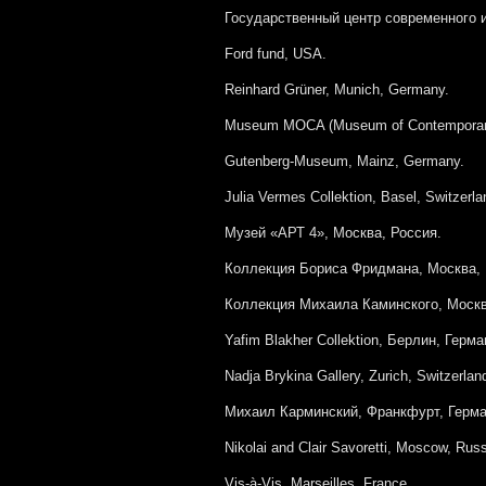
Государственный центр современного и
Ford fund, USA.
Reinhard Grüner, Munich, Germany.
Museum MOCA (Museum of Contemporary 
Gutenberg-Museum, Mainz, Germany.
Julia Vermes Collektion, Basel, Switzerla
Музей «АРТ 4», Москва, Россия.
Коллекция Бориса Фридмана, Москва, 
Коллекция Михаила Каминского, Москв
Yafim Blakher Collektion, Берлин, Герм
Nadja Brykina Gallery, Zurich, Switzerlan
Михаил Карминский, Франкфурт, Герм
Nikolai and Clair Savoretti, Moscow, Rus
Vis-à-Vis, Marseilles, France