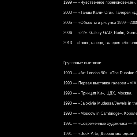
1999 — «Чувственное проникновение».
2000 — «Танцы Кали-Юги». Галерея «Д
2005 — «Объекты и рисунки 1999—2005»
2006 — «22». Gallery GAD, Berlin, Germ
2013 – «Танец-танец», галерея «Rietum
Групповые выставки:
1990 — «Art London 90». «The Russian 
1990 — Первая выставка галереи «М’А
1990 — «Принцип Ки», ЦДХ, Москва.
1990 — «Jalokivia Mudassa/Jewels in t
1990 — «Moscow in Cambridge». Корол
1991 — «Современные художники — Ма
1991 — «Вook-Аrt», Дворец молодежи,