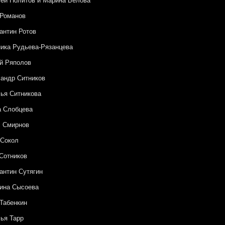
ей Политов и Марина Белова
 Романов
антин Ротов
ика Рудьева-Рязанцева
й Ряполов
андр Ситников
ья Ситникова
а Слобцева
с Смирнов
 Сокол
Сотников
антин Сутягин
ина Сысоева
Табенкин
ья Тарр