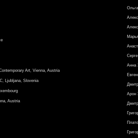
Ольг
Алек
Алекс
Марь
ce
Анаст
Серге
Анна
Contemporary Art, Vienna, Austria
Евген
C, Ljubljana, Slovenia
Дмит
Luxembourg
Арон 
nna, Austria
Дмитр
Григо
Плат
Григо