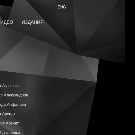
ENG
ВИДЕО
ИЗДАНИЯ
 Агроскин
л Александров
жда Анфалова
я Арендт
ия Арендт
Астапченко