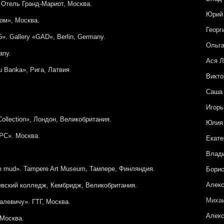
 Отель Гранд-Мариот, Москва.
Юрий
ом», Москва.
Георг
. Gallery «GAD», Berlin, Germany.
Ольга
any.
Ася Л
u Banka», Рига, Латвия
Викто
Саша
Игорь
Collection», Лондон, Великобритания.
Юлия
РС». Москва.
Екате
Влад
he mud». Tampere Art Museum, Тампере, Финляндия.
Бори
Алекс
евский колледж, Кембридж, Великобритания.
Миха
левичу». ГТГ, Москва.
Алекс
 Москва.