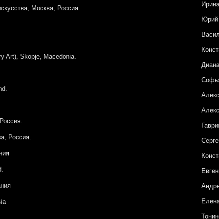
Ирина
скусства, Москва, Россия.
Юрий
Васи
Конст
Art), Skopje, Macedonia.
Диана
Софья
nd.
Алекс
Алекс
Россия.
Гаври
а, Россия.
Серге
ания
Конст
d.
Евген
ания
Андре
Елена
sia
Тонин