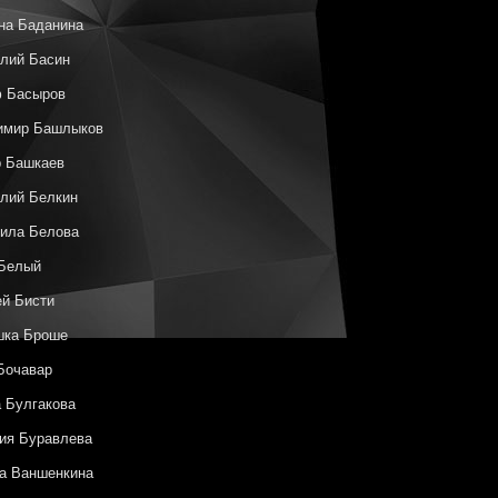
на Баданина
лий Басин
ф Басыров
имир Башлыков
р Башкаев
лий Белкин
ила Белова
 Белый
й Бисти
шка Броше
Бочавар
 Булгакова
ия Буравлева
а Ваншенкина