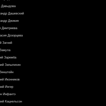
а Давыдова
сандр Дашевский
андр Джикия
я Дмитриева
асия Дозорцева
й Загний
 Замула
ий Заремба
рий Запылихин
Зинштейн
ий Иконников
рий Ингер
он Инфантэ
рий Кацнельсон