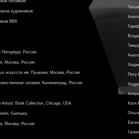
ный техникум.
Татья
оюза художников.
Анато
иков ВВК.
Гари
Влад
Тиму
-Петербург, Россия.
Анато
я, Москва, Россия.
Людм
х искусств им. Пушкина, Москва, Россия.
Петр
ожественная галерея, Калининград, Россия.
Андре
Анну
h Artists' Book Collection, Chicago, USA.
Катя 
Ольга
erlin, Germany.
Евген
а, Москва, Россия.
Галин