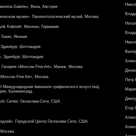
Никол
arenina Galerie», Вена, Австрия.
Влад
ическом музее». Палеонтологический музей, Москва.
Натал
rik Kabinett. Мюнхен, Германия.
Влад
 Токио, Япония.
Нико
 Эдинбург, Шотландия.
Вале
e, Эдинбург, Шотландия.
Алекс
 Галерея «Moscow Fine Art», Манеж, Москва.
Денис
Moscow Fine Art», Москва.
Петр 
II Международная биеннале графического искусства).
Мария
рея, Калининград.
Дмитр
 Arts Center, Оклахома-Сити, США.
Егор 
Алек
одзей». Городской Центр Оклахома Сити, США.
Алекс
 Москва.