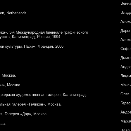
Вени
Влад
en, Netherlands
Алекс
Дарья
ика», 3-я Международная биеннале графического
усств, Калининград, Россия, 1994
Алекс
ой культуры, Париж, Франция, 2006
Софья
Дмитр
Андре
, Москва.
Людм
н», Москва.
Макси
Олег
радская художественная галерея, Калининград.
Герас
льная галерея «Геликон», Москва.
Андре
», Галерея «Дар», Москва.
Мария
ва.
Влад 