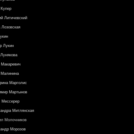
 Купер
ий Литичевский
 Лозовская
укин
р Лукин
 Лунякова
 Макаревич
 Малинина
рина Марголис
имир Мартынов
с Мессерер
андра Митлянская
ил Молочников
андр Морозов