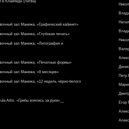
и в Клайпеде (Литва)
Никол
Влад
Натал
авочный зал Манежа, «Графический кабинет»
Влад
авочный зал Манежа, «Глубокая печать»
Нико
авочный зал Манежа, «Литография и
Вале
Алекс
тавочный зал Манежа, «Печатные формы»
Денис
авочный зал Манежа, «9 месяцев»
Петр 
вочный зал Манежа, «12 недель чёрно-белого
Мария
Дмитр
ula Artis, «Грибы взялись за руки»__
Егор 
Алек
Алекс