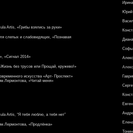
Ирина
Юрий
Васи
ula Artis, «Грибы взялись за руки»
Конст
для слепых и слабовидящих, «Познавая
Диана
Софья
», «Сигнал 2014»
Алекс
«Жизнь без трусов или Прощай, кружево!»
Алекс
современного искусства «Арт- Проспект»
Гаври
 им.Лермонтова, «Читай меня»
Серге
Конст
Евген
Андре
la Artis, “Я тебя люблю, а тебя нет”
Елена
 им.Лермонтова, «Продлёнка»
Тонин