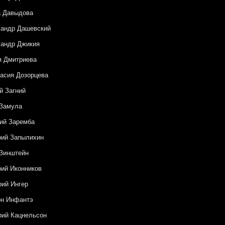
а Давыдова
сандр Дашевский
андр Джикия
я Дмитриева
асия Дозорцева
й Загний
 Замула
ий Заремба
рий Запылихин
Зинштейн
ий Иконников
рий Ингер
он Инфантэ
рий Кацнельсон