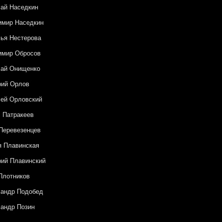
ай Наседкин
имир Наседкин
ья Нестерова
имир Обросов
лай Онищенко
рий Орлов
ей Орловский
 Патракеев
Перевезенцев
 Плавинская
ий Плавинский
Плотников
сандр Подобед
андр Позин