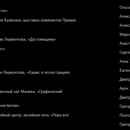
Ольг
сты»
Алек
ея Курёхина, выставка номинантов Премии
Алекс
Марь
 им.Лермонтова, «Достоевщина»
Анаст
кт»
Серге
Анна
Евген
им.Лермонтова, «Хармс в иллюстрациях
Дмит
Арон 
авочный зал Манежа, «Графический
Дмитр
рное-белое»
Григо
ейный центр, музейная ночь «Пора всё
Плат
Григо