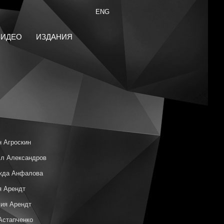
ENG
ВИДЕО
ИЗДАНИЯ
 Агроскин
л Александров
жда Анфалова
я Арендт
ия Арендт
Астапченко