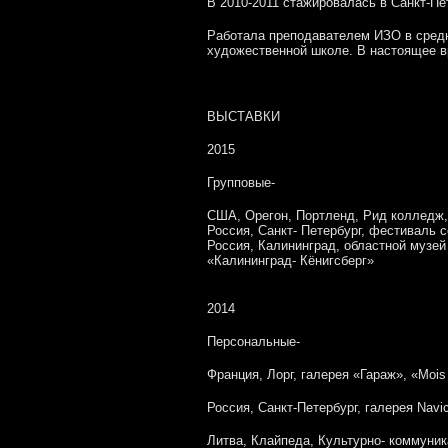
В 2010-2011 стажировалась в Санкт-Пе
Работала преподавателем ИЗО в средн
художественной школе. В настоящее вр
ВЫСТАВКИ
2015
Групповые-
США, Орегон, Портленд, Рид колледж, 
Россия, Санкт- Петербург, фестиваль 
Россия, Калининград, областной музе
«Калининград- Кёнигсберг»
2014
Персональные-
Франция, Лорг, галерея «Гараж», «Mois a
Россия, Санкт-Петербург, галерея Navi
Литва, Клайпеда, Культурно- коммуни