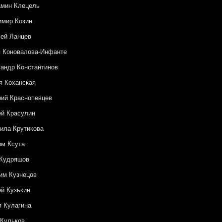
амин Клецель
имир Козин
ей Ланцев
 Коновалова-Инфанте
андр Константинов
 Коханская
ий Краснопевцев
й Красулин
ила Крутикова
м Ксута
 Кудряшов
им Кузнецов
й Кузькин
 Кулагина
Кульков