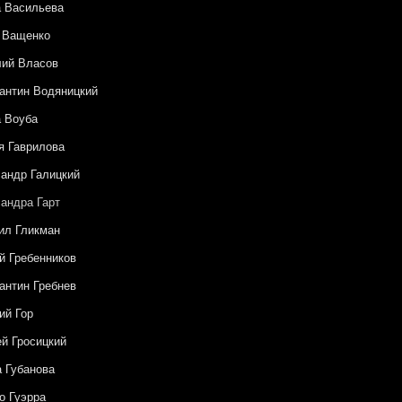
 Васильева
 Ващенко
лий Власов
антин Водяницкий
 Воуба
 Гаврилова
андр Галицкий
андра Гарт
ил Гликман
й Гребенников
антин Гребнев
ий Гор
й Гросицкий
 Губанова
о Гуэрра