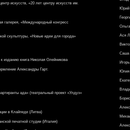
центр искусств, «20 лет центру искусств им.
Юрий
Георг
ная галерея, «Международный конгресс
Ольга
Ася Л
ской скульптуры, «Новые идеи для города»
Викто
Саша
 к изданию книга Николая Олейникова
Игорь
ормление Александры Гарт.
Юлия
Екате
Влад
вартиранты ада» (театральный проект «Улдуз»
Бори
Алекс
нции в Клайпеде (Литва)
Миха
анской печатной студии (Италия)
Алекс