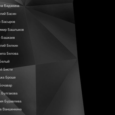
на Баданина
лий Басин
ф Басыров
имир Башлыков
р Башкаев
лий Белкин
ила Белова
 Белый
й Бисти
шка Броше
Бочавар
 Булгакова
ия Буравлева
а Ваншенкина