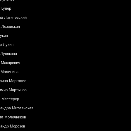
 Купер
ий Литичевский
 Лозовская
укин
р Лукин
 Лунякова
 Макаревич
 Малинина
рина Марголис
имир Мартынов
с Мессерер
андра Митлянская
ил Молочников
андр Морозов