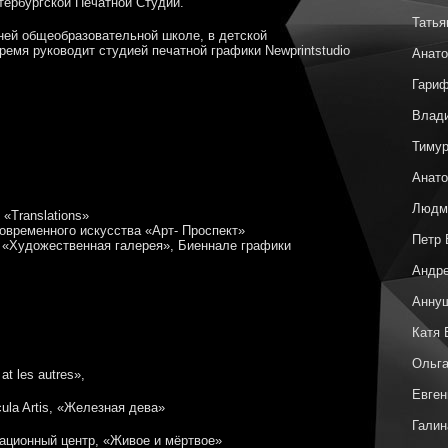
тербургской Печатной Студии.
Татья
ей общеобразовательной школе, в детской
емя руководит студией печатной графики Newprintstudio
Анато
Гари
Влад
Тиму
Анато
Людм
«Translations»
современного искусства «Арт- Проспект»
Петр
й «Художественная галерея», Биеннале графики
Андре
Анну
Катя 
Ольга
t les autres»,
Евген
cula Artis, «Железная дева»
Галин
кационный центр, «Живое и мёртвое»