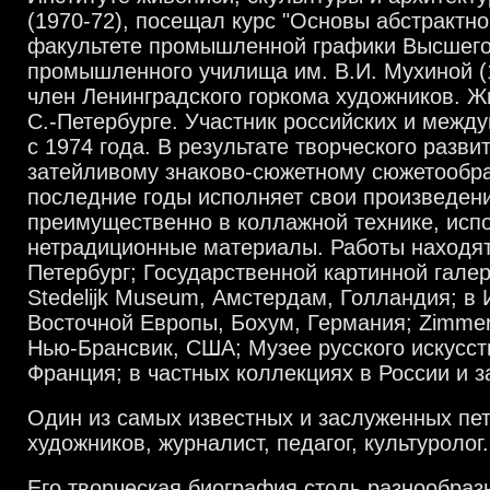
(1970-72), посещал курс "Основы абстрактно
факультете промышленной графики Высшего
промышленного училища им. В.И. Мухиной (1
член Ленинградского горкома художников. Жи
С.-Петербурге. Участник российских и межд
с 1974 года. В результате творческого разви
затейливому знаково-сюжетному сюжетообр
последние годы исполняет свои произведен
преимущественно в коллажной технике, исп
нетрадиционные материалы. Работы находят
Петербург; Государственной картинной гале
Stedelijk Museum, Амстердам, Голландия; в 
Восточной Европы, Бохум, Германия; Zimmer
Нью-Брансвик, США; Музее русского искусст
Франция; в частных коллекциях в России и з
Один из самых известных и заслуженных пет
художников, журналист, педагог, культуролог.
Его творческая биография столь разнообраз