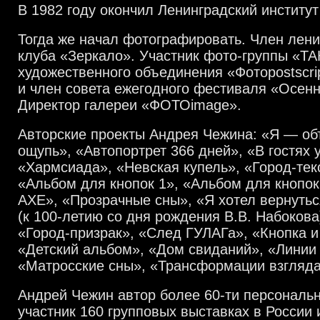
В 1982 году окончил Ленинградский институ
Тогда же начал фотографировать. Член лени
клуба «Зеркало». Участник фото-группы «ТА
художественного объединения «Фотоpostscri
и член совета ежегодного фестиваля «Осен
Директор галереи «ФОТОimage».
Авторские проекты Андрея Чежина: «Я — об
ощупь», «Автопортрет 366 дней», «В гостях 
«Хармсиада», «Невская купель», «Город-тек
«Альбом для кнопок 1», «Альбом для кнопок
АХЕ», «Прозрачные сны», «Я хотел вернуться
(к 100-летию со дня рождения В.B. Набокова
«Город-призрак», «След ГУЛАГа», «Кнопка 
«Детский альбом», «Дом свиданий», «Линии
«Матросские сны», «Трансформации взгляда»
Андрей Чежин автор более 60-ти персональ
участник 160 групповых выставках в России 