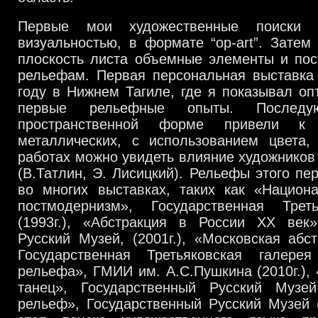
Первые мои художественные поиски
визуальностью, в формате “op-art”. Затем
плоскость листа объемные элементы и пос
рельефам. Первая персональная выставка 
году в Нижнем Тагиле, где я показывал оп
первые рельефные опыты. Послед
пространственной форме привели к
металлических, с использованием цвета,
работах можно увидеть влияние художников 
(В.Татлин, Э. Лисицкий). Рельефы этого пе
во многих выставках, таких как «Национ
постмодернизм», Государственная Трет
(1993г.), «Абстракция в России ХХ век»
Русский Музей, (2001г.), «Московская абс
Государственная Третьяковская галерея 
рельефа», ГМИИ им. А.С.Пушкина (2010г.),
танец», Государственный Русский Музей
рельеф», Государственный Русский Музей 