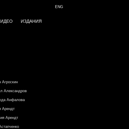
ENG
ВИДЕО
ИЗДАНИЯ
 Агроскин
л Александров
жда Анфалова
я Арендт
ия Арендт
Астапченко