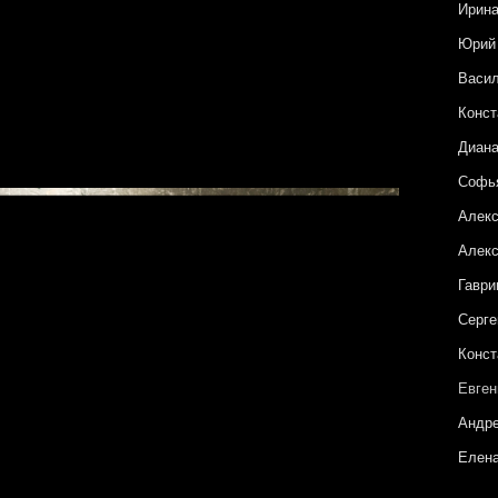
Ирина
Юрий
Васи
Конст
Диана
Софья
Алекс
Алекс
Гаври
Серге
Конст
Евген
Андре
Елена
Тонин