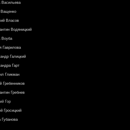
 Васильева
 Ващенко
лий Власов
антин Водяницкий
 Воуба
 Гаврилова
андр Галицкий
андра Гарт
ил Гликман
й Гребенников
антин Гребнев
ий Гор
й Гросицкий
 Губанова
о Гуэрра