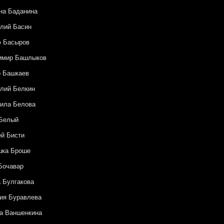
на Баданина
лий Басин
ф Басыров
имир Башлыков
р Башкаев
лий Белкин
ила Белова
 Белый
й Бисти
шка Броше
Бочавар
 Булгакова
ия Буравлева
а Ваншенкина