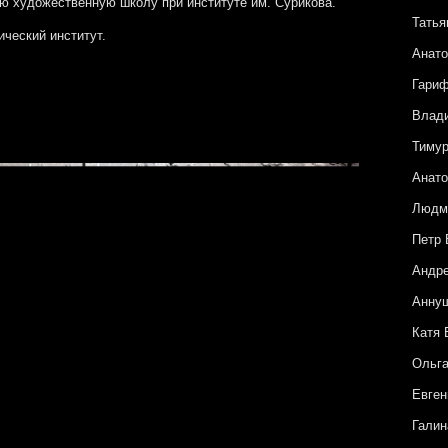
юю художественную школу при институте им. Сурикова.
Татья
ческий институт.
Анато
Гари
Влад
Тиму
Анато
Людм
Петр
Андре
Анну
Катя 
Ольга
Евген
Галин