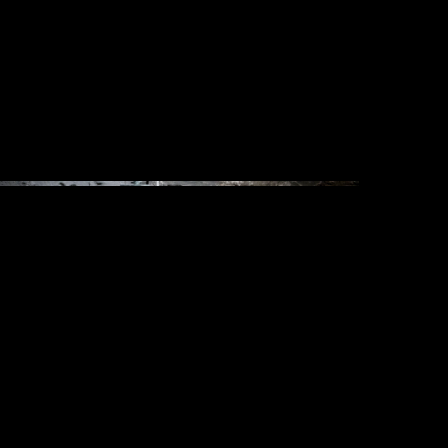
Вени
Влад
Алекс
Дарья
Алекс
Софья
Дмитр
Андре
Людм
Макси
Олег
Герас
Андре
Мария
Влад 