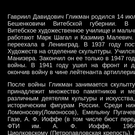
Гавриил Давидович Гликман родился 14 июл
Бешенковичи Витебской губернии. В 
Витебское художественное училище и мальч
работают Марк Шагал и Казимир Малевич. 
переехала в Ленинград. В 1937 году по
Художеств на отделение скульптуры. Учился
Манизера. Закончил он ее только в 1947 го
войны. В 1941 году ушел на фронт и д
окончив войну в чине лейтенанта артиллери
После войны Гликман занимается скульпту
принадлежит множество памятников и м
различным деятелям культуры и искусства
историческим фигурам России. Среди ни
Ломоносову(Ломоносов), Емельяну Пугачев
Газе, А. Ф. Иоффе (в том числе бюст пер
ФТИ им. А. Ф. Иоффе, 1964
Циолковскому (Петропавловская крепость). 