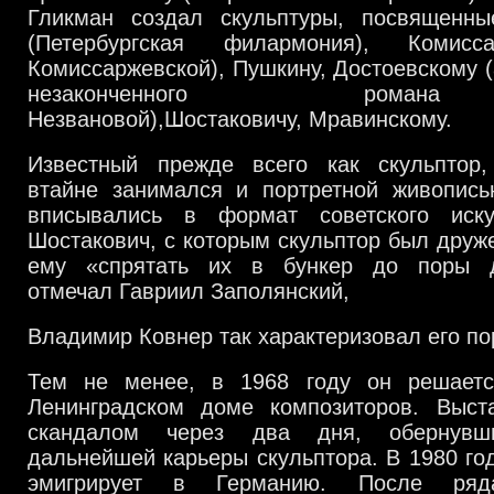
Гликман создал скульптуры, посвященны
(Петербургская филармония), Комиcс
Комисcаржевской), Пушкину, Достоевскому (
незаконченного роман
Незвановой),Шостаковичу, Мравинскому.
Известный прежде всего как скульптор
втайне занимался и портретной живопись
вписывались в формат советского иск
Шостакович, с которым скульптор был друже
ему «спрятать их в бункер до поры 
отмечал Гавриил Заполянский,
Владимир Ковнер так характеризовал его по
Тем не менее, в 1968 году он решаетс
Ленинградском доме композиторов. Выст
скандалом через два дня, обернувш
дальнейшей карьеры скульптора. В 1980 го
эмигрирует в Германию. После ряд