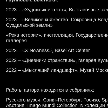
2023
–
«Художник и текст», Выставочные за
2023
–
«Великое княжество. Сокровища Вла
Суздальской земли»
«
Река истории
»
, инсталляция, Государствен
галлерея
2022
–
«X-Nowness», Basel Art Center
2022
–
«Дневники странствий», галерея Куль
2022
–
«Мыслящий ландшафт», Музей Моск
Работы автора находятся в собраниях:
Русского музея, Санкт-Петербург; Росизо; Spall
Австрия; Imago Mundi Collection; в колекции