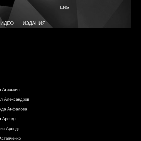
ENG
ВИДЕО
ИЗДАНИЯ
 Агроскин
л Александров
жда Анфалова
я Арендт
ия Арендт
Астапченко