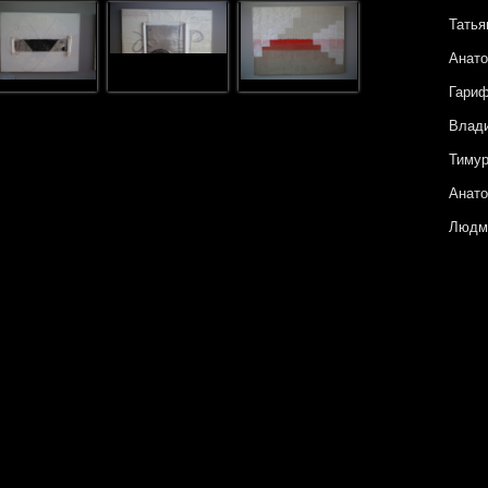
Татья
Анато
Гари
Влад
Тиму
Анато
Людм
Петр
Андре
Анну
Катя 
Ольга
Евген
Галин