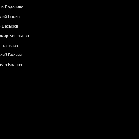
на Баданина
лий Басин
ф Басыров
имир Башлыков
р Башкаев
лий Белкин
ила Белова
 Белый
й Бисти
шка Броше
Бочавар
 Булгакова
ия Буравлева
а Ваншенкина