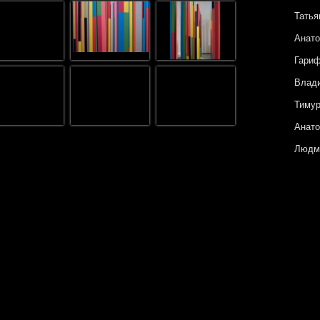
Татья
Анато
Гари
Влад
Тиму
Анато
Людм
Петр
Андре
Анну
Катя 
Ольга
Евген
Галин