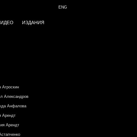
ENG
ВИДЕО
ИЗДАНИЯ
 Агроскин
л Александров
жда Анфалова
я Арендт
ия Арендт
Астапченко