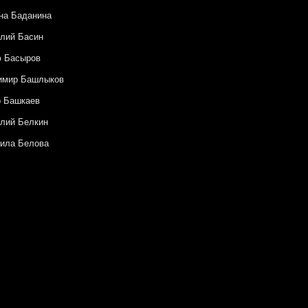
на Баданина
лий Басин
ф Басыров
имир Башлыков
р Башкаев
лий Белкин
ила Белова
 Белый
й Бисти
шка Броше
Бочавар
 Булгакова
ия Буравлева
а Ваншенкина