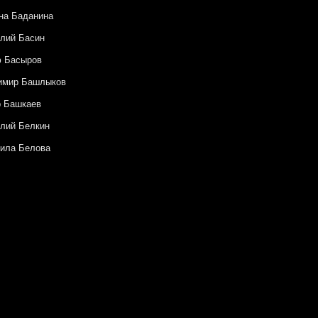
на Баданина
лий Басин
ф Басыров
имир Башлыков
р Башкаев
лий Белкин
ила Белова
 Белый
й Бисти
шка Броше
Бочавар
 Булгакова
ия Буравлева
а Ваншенкина