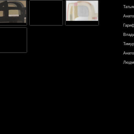
Татья
Анато
Гари
Влад
Тиму
Анато
Людм
Петр
Андре
Анну
Катя 
Ольга
Евген
Галин