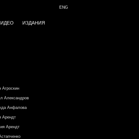
ENG
ВИДЕО
ИЗДАНИЯ
 Агроскин
л Александров
жда Анфалова
я Арендт
ия Арендт
Астапченко