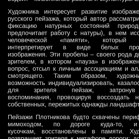
Художника интересует развитие изображе
русского пейзажа
,
который автор рассматри
фиксацию натурных состояний прир
предпочитает работу с натуры
),
в нем ис
человеческой «памяти»
,
который 
интерпретирует в виде белых пр
изображения
.
Эти пробелы – своего рода д
зрителем
,
в котором «пауза» в изображен
вопрос
,
отсыл к личным ассоциациям и ал
смотрящего
.
Таким образом
,
художн
возможность индивидуализировать
,
казало
для зрителя пейзаж
,
затрон
воспоминания
,
провоцируя воссоздать 
собственных
,
пережитых однажды ландшаф
Пейзажи Плотникова будто схвачены пери
мимоходом,
по дороге куда
-то,
и
кусочкам
,
восстановлены в памяти
. Ху
возвращает зрителя к метафоре дороги: д