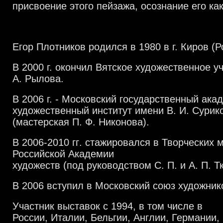
присвоение этого пейзажа
,
осознание его ка
Егор Плотников родился в
1980 в г. Киров (
Р
В 2000 г.
окончил Вятское художественное у
А.
Рылова
.
В
2006 г. -
Московский государственный ака
художественный институт имени В
.
И
. Сурик
(
мастерская П
. Ф.
Никонова
).
В
2006-2010
гг
.
стажировался в Творческих 
Российской Академии
художеств
(
под руководством С
.
П
.
и А
.
П
.
Тк
В 2006 вступил в Московский союз художник
Участник выставок с
1994,
в том числе в
России
,
Италии
,
Бельгии
,
Англии
,
Германии
,