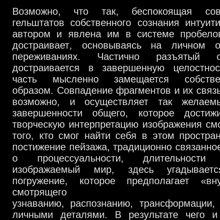
Возможно
,
что так
,
беспокоящая со
гельштатов собственного сознания интуит
автором и явлена им в системе пробело
достраивает
,
основываясь на личном о
переживаниях
.
Частично разъятый о
достраивается в завершенную целостнос
часть мысленно замещается собств
образом
.
Совпадение фрагментов и их связь
возможно,
и осуществляет так желаем
завершенности общего
,
которое достиж
творческую интерпретацию изображения с
того,
кто смог найти себя в этом простра
постижение пейзажа
,
традиционно связанно
о процессуальности
,
длительност
изображаемый мир
,
здесь угадывае
погружение
,
которое предполагает «вн
смотрящег
узнаванию
,
распознанию
,
трансформации
личными деталями
.
В результате чего и