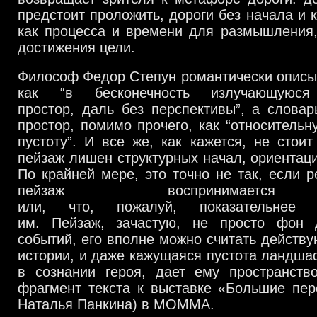
предстоит проложить
, дороги без начала и 
как процесса и времени для размышления
достижения цели.
Философ Федор Степун романтически описы
как “в бесконечность излучающуюся
простор,
даль без перспективы”
,
а словар
простор
,
помимо прочего
, как “относитель
пустоту”.
И все же
,
как кажется
,
не стоит
пейзаж лишен структурных начал
,
ориентац
По крайней мере,
это точно не так
,
если р
пейзаж воспринимается
или,
что
,
пожалуй
,
показательнее
им
.
Пейзаж
,
зачастую
,
не просто фон 
событий
,
его вполне можно считать дейст
истории
,
и даже кажущаяся пустота ландша
в сознании героя
,
дает ему пространств
фрагмент текста к выставке «Большие пе
Наталья Панкина
) в МОММА
.