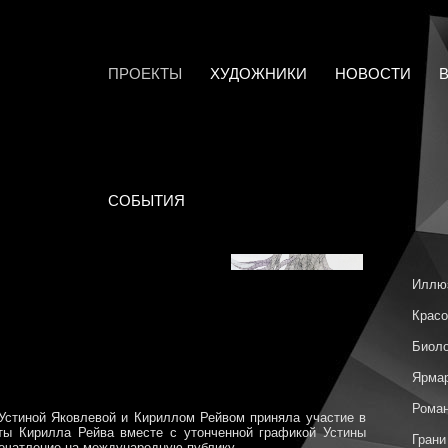
ПРОЕКТЫ
ХУДОЖНИКИ
НОВОСТИ
СОБЫТИЯ
Иллю
Красо
Биоло
Ярмар
Роман
Устиной Яковлевой и Кириллом Рейвом приняла участие в
оты Кирилла Рейва вместе c утонченной графикой Устины
Грани
печатление на международную публику.