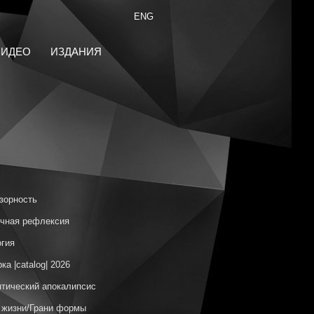
ENG
ВИДЕО
ИЗДАНИЯ
зорность
чная рефлексия
гия
ка |catalog| 2026
тический апокалипсис
 жизни/Грани формы