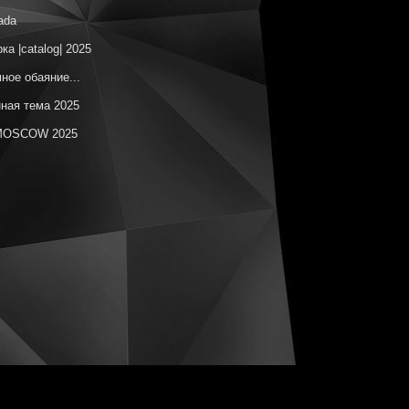
ada
ка |catalog| 2025
ное обаяние...
ная тема 2025
OSCOW 2025
изическая абстракция
ческая ботаника
ы на незаданную тему
онт – цвет синий
естные территории
красный
ка |catalog| 12.2024
елаг Утопий
OSCOW 2024