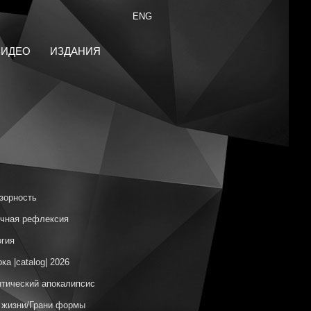
ENG
ВИДЕО
ИЗДАНИЯ
зорность
чная рефлексия
гия
ка |catalog| 2026
тический апокалипсис
 жизни/Грани формы