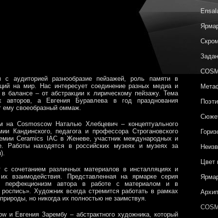
Ensal
Ярмар
Скром
Задан
COSM
 с аудиторией разнообразие пейзажей, роль памяти в
кций на мир. Нас интересует соединение разных медиа и
Метаф
 в балансе – от абстракции к лирическому пейзажу. Тема
х авторов, а Евгения Буравлева в год празднования
Поэти
т ему своеобразный оммаж.
Сюжет
м на Cosmoscow Наталью Хлебцевич – концептуального
мии Кандинского, педагога и профессора Строгановского
Гориз
емии Ceramics IAC в Женеве, участник международных и
е. Работы находятся в российских музеях и музеях за
Неизв
я).
Цвет 
т с сочетанием различных материалов в инсталляциях и
 их взаимодействия.
Представленная на ярмарке серия
Ярмар
 и перфекционизм автора в работе с материалом и в
 роспись». Художник всегда стремится работать в рамках
Архип
 природы, но никогда их полностью не заимствуя.
COSM
 и Евгения Зарембу – абстрактного художника, который