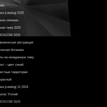
ada
ка |catalog| 2025
ное обаяние...
ная тема 2025
OSCOW 2025
изическая абстракция
ческая ботаника
ы на незаданную тему
онт – цвет синий
естные территории
красный
ка |catalog| 12.2024
елаг Утопий
OSCOW 2024