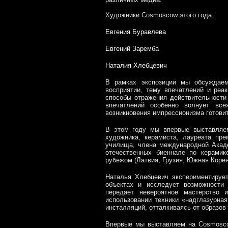
Художники
Cosmoscow
этого года:
Евгения Буравлева
Евгений Заремба
Наталия Хлебцевич
В рамках экспозиции мы обсуждаем
восприятии, тему впечатлений и реа
способы отражения действительности
впечатлений особенно волнует все
возникновения импрессионизма готови
В этом году мы впервые выставляе
художника, керамиста, лауреата пре
училища, члена международной Акад
отечественных биеннале по керамик
рубежом (Латвия, Грузия, Южная Коре
Наталья Хлебцевич экспериментируе
объектах и исследует возможности
передает невероятное мастерство
использовании техники «надглазурная
инсталляций, отталкиваясь от образов
Впервые мы выставляем на Cosmoscow