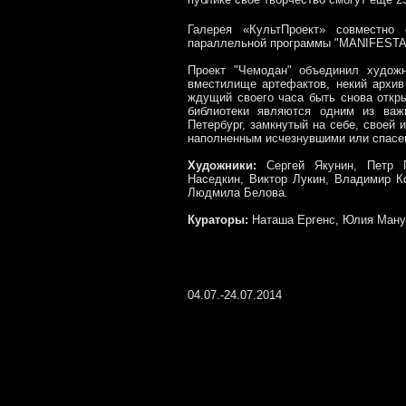
Галерея «КультПроект» совместн
параллельной программы "MANIFESTA 1
Проект "Чемодан" объединил худож
вместилище артефактов, некий архив
ждущий своего часа быть снова откр
библиотеки являются одним из ва
Петербург, замкнутый на себе, своей 
наполненным исчезнувшими или спасен
Художники:
Сергей Якунин, Петр П
Наседкин, Виктор Лукин, Владимир К
Людмила Белова.
Кураторы:
Наташа Ергенс, Юлия Ману
04.07.-24.07.2014