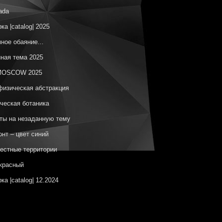
ada
ка |catalog| 2025
ное обаяние...
ная тема 2025
OSCOW 2025
изическая абстракция
ческая ботаника
ы на незаданную тему
онт – цвет синий
естные территории
красный
ка |catalog| 12.2024
елаг Утопий
OSCOW 2024