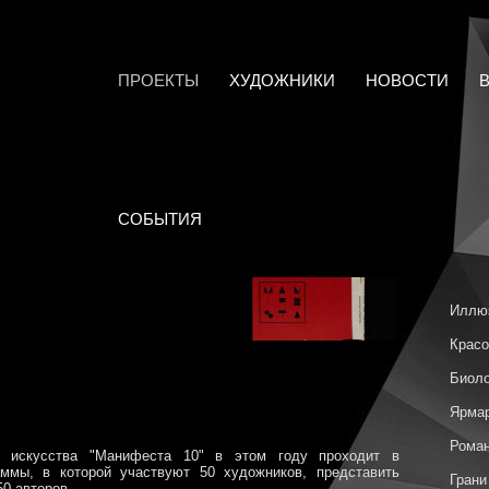
ПРОЕКТЫ
ХУДОЖНИКИ
НОВОСТИ
СОБЫТИЯ
Иллю
Красо
Биоло
Ярмар
Роман
о искусства "Манифеста 10" в этом году проходит в
аммы, в которой участвуют 50 художников, представить
Грани
50 авторов.