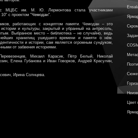
Ensal
о с МЦБС им. М. Ю. Лермонтова стала участниками
0" с проектом "
Чемодан
".
Ярмар
ников, работающих с концептом памяти. Чемодан – это
Скром
 истории и культуры, закрытый и убранный на антресоль,
ытым. Выбранное место – библиотека – не случайно, ведь
Задан
жнейших хранилищ ушедшего времени и памяти о нём.
идентичности и истории, сам является огромным сундуком,
COSM
ными от забвения историями.
Метаф
еревезенцев, Михаил Карасик, Пётр Белый, Николай
озин, Елена Губанова и Иван Говорков, Андрей Красулин,
Поэти
Сюжет
севич, Ирина Солнцева.
Гориз
Неизв
Цвет 
Ярмар
Архип
COSM