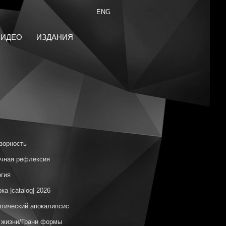
ENG
ВИДЕО
ИЗДАНИЯ
зорность
чная рефлексия
гия
ка |catalog| 2026
тический апокалипсис
 жизни/Грани формы