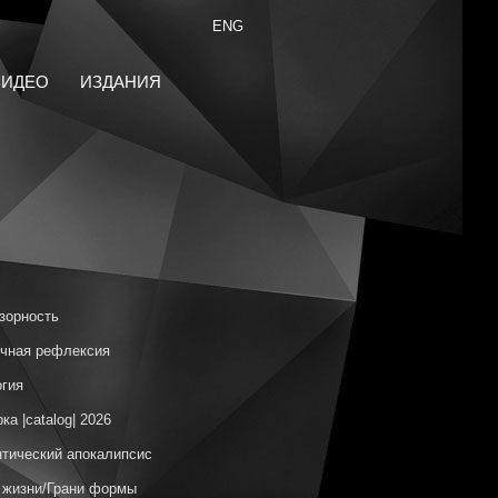
ENG
ВИДЕО
ИЗДАНИЯ
зорность
чная рефлексия
гия
ка |catalog| 2026
тический апокалипсис
 жизни/Грани формы