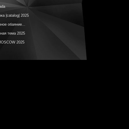
ada
ка |catalog| 2025
ное обаяние...
ная тема 2025
OSCOW 2025
изическая абстракция
ческая ботаника
ы на незаданную тему
онт – цвет синий
естные территории
красный
ка |catalog| 12.2024
елаг Утопий
OSCOW 2024