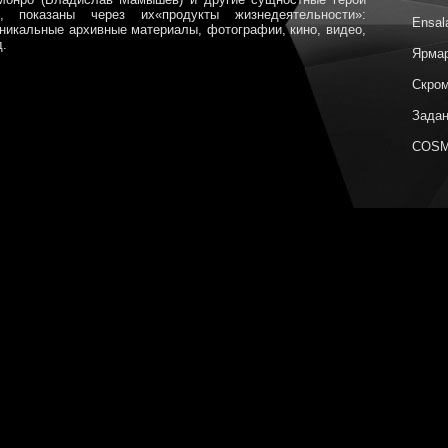
 показаны через их«продукты жизнедеятельности»:
Ensal
уникальные архивные материалы, фотографии, кино, видео,
д.
Ярмар
Скром
Задан
COSM
Метаф
Поэти
Сюжет
Гориз
Неизв
Цвет 
Ярмар
Архип
COSM