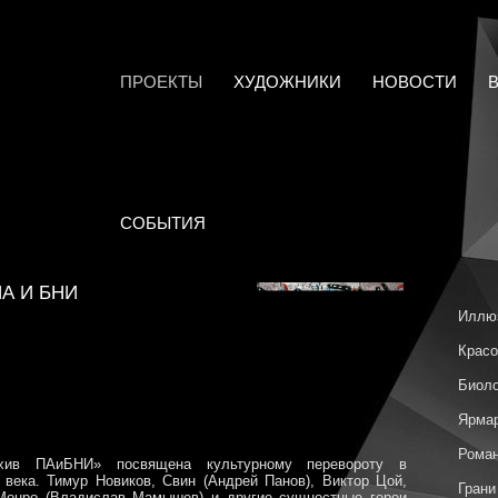
ПРОЕКТЫ
ХУДОЖНИКИ
НОВОСТИ
СОБЫТИЯ
А И БНИ
Иллю
Красо
Биоло
Ярмар
Роман
ив ПАиБНИ» посвящена культурному перевороту в
 века. Тимур Новиков, Свин (Андрей Панов), Виктор Цой,
Грани
 Монро (Владислав Мамышев) и другие сущностные герои