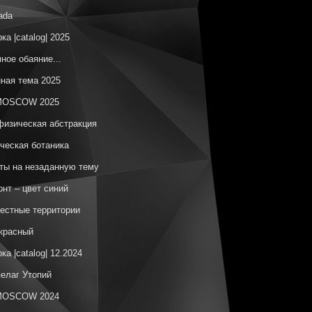
ada
ка |catalog| 2025
ное обаяние...
ная тема 2025
OSCOW 2025
изическая абстракция
ческая ботаника
ы на незаданную тему
онт – цвет синий
естные территории
красный
ка |catalog| 12.2024
елаг Утопий
OSCOW 2024