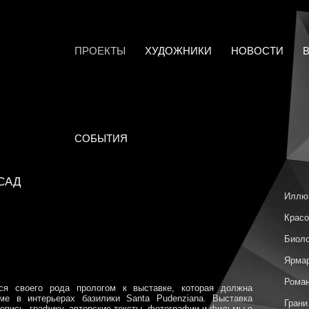
ПРОЕКТЫ
ХУДОЖНИКИ
НОВОСТИ
СОБЫТИЯ
САД
Иллю
Красо
Биоло
Ярмар
Роман
ся своего рода прологом к выставке, которая должна
ме в интерьерах базилики Santa Pudenziana. Выставка
Грани
опись, графику, авторские тексты, фотографии и фильмы о