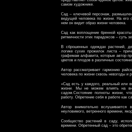
самом художнике.
Сад – ключевой персонаж, размышлени
ведущей человека по жизни. На его 
нем он видит образ жизни человека.
Сад как воплощение бренной красоты
ритмичности этих парадоксов – суть з
В сброшенных одеждах растений, де
логике сухих прожилок листа – прич
графемам алфавита, которые автор пр
цветов и плодов в различных состояни
Автор рассматривает гармонию райск
человека по жизни сквозь невзгоды и 
«Сад есть у каждого, реальный или в
жизни. Мы не можем влиять на вн
садом.
Состояние полноты жизни, чт
работу. Обретение себя в работе как с
Автор
внимательно вслушивается 
неуловимого, ветренного времени, яко
Сообщество растений в саду, испо
времени. Обретенный сад – это обрет