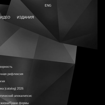
ENG
ВИДЕО
ИЗДАНИЯ
зорность
чная рефлексия
гия
ка |catalog| 2026
тический апокалипсис
 жизни/Грани формы