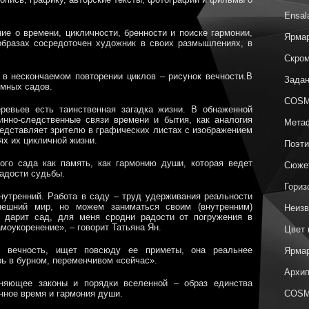
Ensal
е о времени, цикличности, бренности и поиске гармонии,
Ярмар
образах сосредоточен художник в своих размышлениях, в
Скром
 в нескончаемом повторении циклов – рисунок вечности.В
Задан
емных садов.
COSM
ревьев есть таинственная загадка жизни. В обнаженной
инно-следственные связи времени и бытия, как аналогия
Метаф
едставляет зрителю в графических листах с изображением
ях их цикличной жизни.
Поэти
ого сада как память, как гармонию души, которая ведет
Сюжет
радости судьбы.
Гориз
нутренний. Работа в саду – труд удерживания реальности
ешний мир, но можем заниматься своим (внутренним)
Неизв
о дарит сад, для меня сродни радости от погружения в
амоукоренение», – говорит Татьяна Ян.
Цвет 
в вечность, ищет повсюду ее приметы, она реальнее
Ярмар
рь в бурном, переменчивом «сейчас».
Архип
лняющее законы и порядки вселенной – образ единства
енное время и гармония души.
COSM