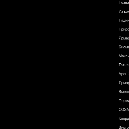
Незна
Из ко
Тишин
Приро
Ярмар
Биоме
Макси
Татья
Арон 
Ярмар
Вмест
Форма
COSM
Коорд
Викто