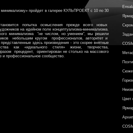
Ensal
минимализму» пройдет в галерее КУЛЬПРОЕКТ с 10 по 30
Ярмар
становится попытка осмысления прежде всего новых
Скром
удожников на идейном поле концептуализма-минимализма.
кого минимализма “не числом, но умением”, мы решили
Задан
тников небольшим кругом профессионалов, авторитет и
 представленные здесь произведения - это скорее внятные
COSM
ства как «идеального стиля» жизни, творчества,
разом прецедент, ориентирован не столько на массового
Метаф
ное и профессиональное сообщество.
Поэти
Сюжет
Гориз
Неизв
Цвет 
Ярмар
Архип
COSM