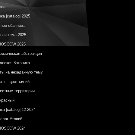
ada
ка |catalog| 2025
ное обаяние...
ная тема 2025
OSCOW 2025
изическая абстракция
ческая ботаника
ы на незаданную тему
онт – цвет синий
естные территории
красный
ка |catalog| 12.2024
елаг Утопий
OSCOW 2024