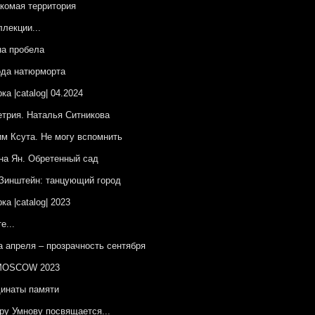
комая территория
ллекции...
а пробела
да натюрморта
ка |catalog| 04.2024
трия. Наталья Ситникова
м Ксута. Не могу вспомнить
на Ян. Обретенный сад
Зинштейн: танцующий город
ка |catalog| 2023
е...
 апреля – прозрачность сентября
OSCOW 2023
инаты памяти
ру Умнову посвящается...