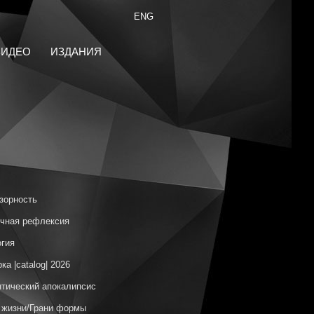
ENG
ВИДЕО
ИЗДАНИЯ
зорность
чная рефлексия
гия
ка |catalog| 2026
тический апокалипсис
 жизни/Грани формы