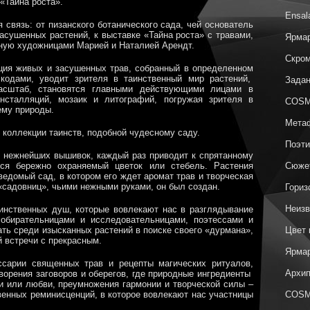
«Тайна роста».
Ensal
 связь: от пизанского ботанического сада, чей основатель
асушенных растений, к выставке «Тайна роста» с травами,
Ярмар
ную художницами Марией и Наталией Арендт.
Скром
кция живых и засушенных трав, собранный в определенном
кодами, уводит зрителя в таинственный мир растений,
Задан
асштаб, становятся главными действующими лицами в
нсталляций, мозаик и литографий, погружая зрителя в
COSM
ему природы.
Метаф
 коллекции таинств, подобной чудесному саду.
Поэти
з нежнейших вышивок, каждый раз приводит к спрятанному
тся бережно охраняемый цветок или стебель. Растения
Сюжет
едомый сад, в котором его ждет аромат трав и творческая
«садовниц», чьими нежными руками, он был создан.
Гориз
Неизв
аинственных душ, которые вовлекают нас в разглядывание
собирательницами и исследовательницами, поэтессами и
ть среди изысканных растений в поиске своего «дурмана»,
Цвет 
й встречи с прекрасным.
Ярмар
ссарии священных трав и рецепты магических ритуалов,
Архип
ворения заговоров и оберегов, где природные ингредиенты
 или любви, преумножения гармонии и творческой силы –
венных реминисценций, в которое вовлекают нас участницы
COSM