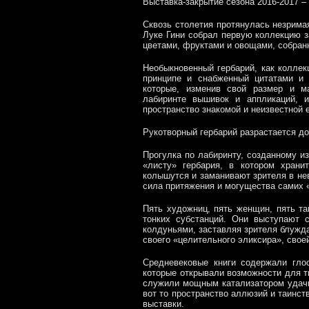
Выставка-закрытие сезона 2016-2017 – 
Сквозь столетия протянулась незримая
Луке Гини собрал первую коллекцию з
цветами, фруктами и овощами, собран
Необыкновенный гербарий, как колле
принципе и снабженный цитатами и 
которые, изменив свой размер и м
лабиринте вышивок и аппликаций, и
пространство знакомой и неизвестной 
Рукотворный гербарий разрастается до
Прогулка по лабиринту, созданному и
«листу» гербария, в котором храни
колышутся и заманивают зрителя в нев
сила притяжения и могущества самих 
Пять художниц, пять женщин, пять т
тонких субстанций. Они выступают 
колдуньями, заставляя зрителя блужда
своего «целительного эликсира», свое
Средневековые книги содержали гло
которые открывали возможности для т
служили мощным катализатором удачи
вот то пространство аллюзий и таинст
выставки.