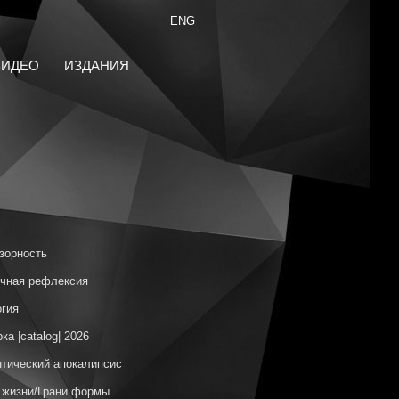
ENG
ВИДЕО
ИЗДАНИЯ
зорность
чная рефлексия
гия
ка |catalog| 2026
тический апокалипсис
 жизни/Грани формы