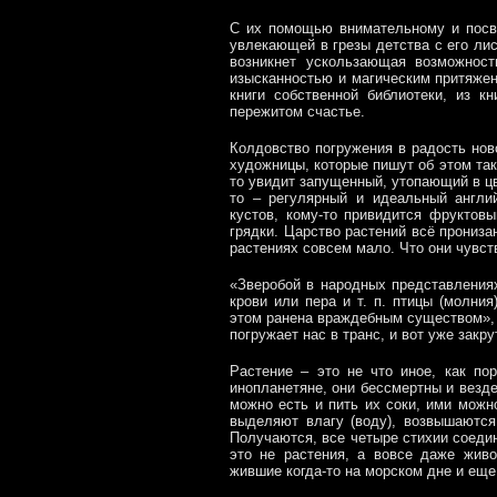
С их помощью внимательному и посв
увлекающей в грезы детства с его ли
возникнет ускользающая возможнос
изысканностью и магическим притяжен
книги собственной библиотеки, из к
пережитом счастье.
Колдовство погружения в радость ново
художницы, которые пишут об этом так
то увидит запущенный, утопающий в цв
то – регулярный и идеальный англи
кустов, кому-то привидится фруктовы
грядки. Царство растений всё прониза
растениях совсем мало. Что они чувств
«Зверобой в народных представлениях
крови или пера и т. п. птицы (молни
этом ранена враждебным существом», 
погружает нас в транс, и вот уже закр
Растение – это не что иное, как по
инопланетяне, они бессмертны и везде
можно есть и пить их соки, ими можн
выделяют влагу (воду), возвышаются
Получаются, все четыре стихии соедин
это не растения, а вовсе даже живо
жившие когда-то на морском дне и ещ