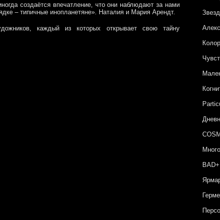
иногда создаётся впечатление, что они наблюдают за нами
рядке – типичные инопланетяне». Наталия и Мария Арендт.
Звезд
Алекс
удожников, каждый из которых открывает свою тайну
Колор
Чувс
Мален
Когни
Partic
Дневн
COSM
Мног
BAD+
Ярмар
Герме
Персо