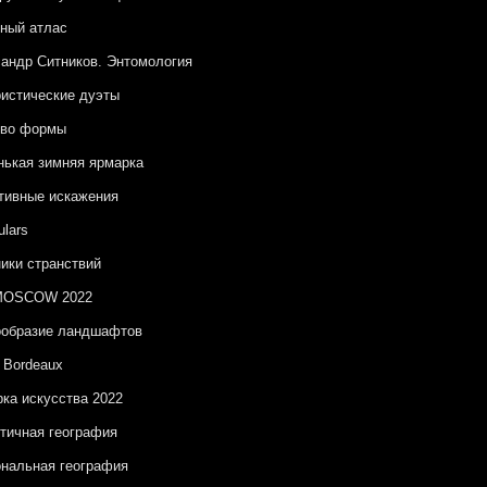
ный атлас
андр Ситников. Энтомология
истические дуэты
тво формы
ькая зимняя ярмарка
тивные искажения
ulars
ики странствий
OSCOW 2022
ообразие ландшафтов
 Bordeaux
ка искусства 2022
тичная география
нальная география