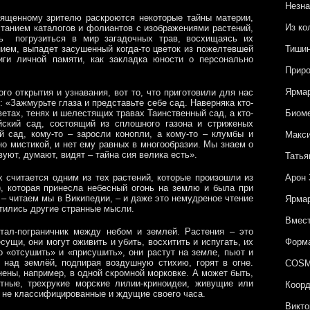
Незна
ященному зрителю раскроются некоторые тайны материи,
Из ко
станием каталогов и фолиантов с изображениями растений,
ть погрузиться в мир загадочных трав, восхищаясь их
ием, выпадет засушенный когда-то цветок из пожелтевшей
Тишин
ниги личной памяти, как закладка юности о персонально
Приро
Ярмар
го открытия и узнавания, вот то, что приготовили для нас
: «Зажмурьте глаза и представьте себе сад. Наверняка кто-
етах, тенях и шелестящих травах Таинственный сад, а кто-
Биоме
йский сад, состоящий из сплошного газона и стриженых
й сад, кому-то – заросли конопли, а кому-то – клумбы и
Макси
но мистикой, и нет ему равных в многообразии. Мы знаем о
уют, думают, видят – тайна сия велика есть».
Татья
 считается одним из тех растений, которые произошли из
Арон 
я), которая принесла небесный огонь на землю и была при
– читаем мы в Википедии, – и даже это немудреное чтение
Ярмар
утились другие странные мысли.
Вмест
ртал-пограничник между небом и землей. Растения – это
сущи, они могут оживить и убить, восхитить и испугать, их
Форма
о «отсушить» и «присушить», они растут на земле, пьют и
 над землёй, подпирая воздушную стихию, горят в огне.
COSM
ены, например, в одной скромной морковке. А может быть,
тные, трехрукие морские лилии-криноидеи, живущие или
Коорд
е не классифицированные и ждущие своего часа.
Викто