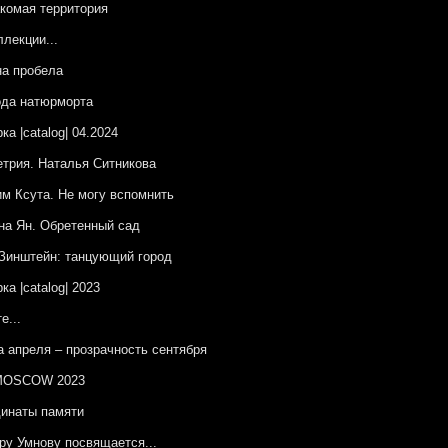
комая территория
ллекции...
а пробела
да натюрморта
ка |catalog| 04.2024
трия. Наталья Ситникова
м Ксута. Не могу вспомнить
на Ян. Обретенный сад
Зинштейн: танцующий город
ка |catalog| 2023
е...
 апреля – прозрачность сентября
OSCOW 2023
инаты памяти
ру Умнову посвящается...