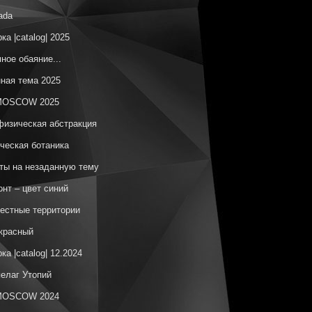
ada
ка |catalog| 2025
ное обаяние...
ная тема 2025
OSCOW 2025
изическая абстракция
ческая ботаника
ы на незаданную тему
онт – цвет синий
естные территории
красный
ка |catalog| 12.2024
елаг Утопий
OSCOW 2024