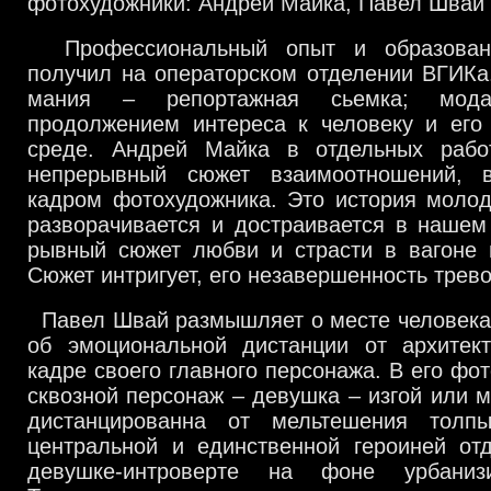
фотохудожники: Андрей Майка, Павел Швай
Профессиональный опыт и образова
получил на операторском отделении ВГИКа.
мания – репортажная сьемка; мод
продолжением интереса к человеку и его 
среде. Андрей Майка в отдельных рабо
непрерывный сюжет взаимоотношений, в
кадром фотохудожника. Это история молод
разворачивается и достраивается в нашем
рывный сюжет любви и страсти в вагоне м
Сюжет интригует, его незавершенность трево
Павел Швай размышляет о месте человека 
об эмоциональной дистанции от архитект
кадре своего главного персонажа. В его фо
сквозной персонаж – девушка – изгой или м
дистанцированна от мельтешения толпы
центральной и единственной героиней отд
девушке-интроверте на фоне урбаниз