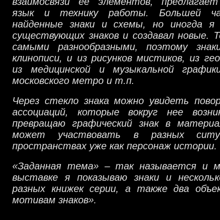
взаимосвязи ее элементов, предлагает
язык и технику работы. Большей ч
найденные знаки и схемы, но иногда я
существующих знаков и создавал новые. 
самыми разнообразными, поэтому знак
клинописи, и из рисунков мистиков, из ге
из медицинской и музыкальной график
московского метро и т.п.
Через стекло знака можно увидеть пов
ассоциаций, которые вокруг нее возн
превращаю графический знак в материа
может участвовать в разных ситу
пространствах уже как персонаж истории.
«Заданная тема» – так называется и м
выставке я показываю знаки и несколь
разных книжек серии, а также два объе
мотивам знаков».