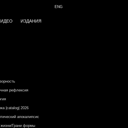
ENG
ВИДЕО
ИЗДАНИЯ
зорность
чная рефлексия
гия
ка |catalog| 2026
тический апокалипсис
 жизни/Грани формы