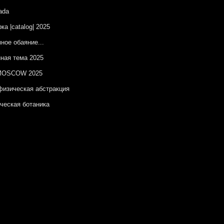
ada
ка |catalog| 2025
ное обаяние...
ная тема 2025
OSCOW 2025
изическая абстракция
ческая ботаника
ы на незаданную тему
онт – цвет синий
естные территории
красный
ка |catalog| 12.2024
елаг Утопий
OSCOW 2024