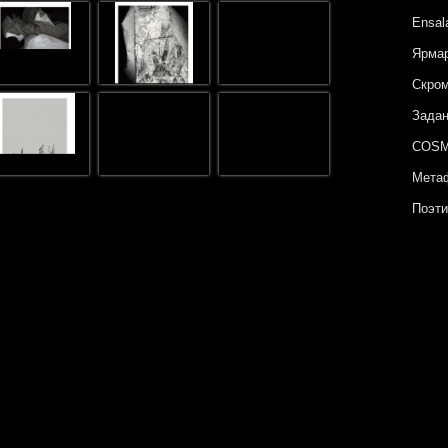
Ensal
Ярмар
Скром
Задан
COSM
Метаф
Поэти
Сюжет
Гориз
Неизв
Цвет 
Ярмар
Архип
COSM