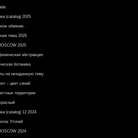
ada
ка |catalog| 2025
ное обаяние...
ная тема 2025
OSCOW 2025
изическая абстракция
ческая ботаника
ы на незаданную тему
онт – цвет синий
естные территории
красный
ка |catalog| 12.2024
елаг Утопий
OSCOW 2024