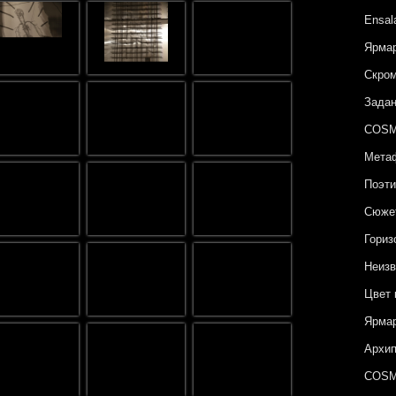
Ensal
Ярмар
Скром
Задан
COSM
Метаф
Поэти
Сюжет
Гориз
Неизв
Цвет 
Ярмар
Архип
COSM