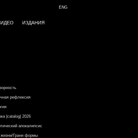
ENG
ВИДЕО
ИЗДАНИЯ
зорность
чная рефлексия
гия
ка |catalog| 2026
тический апокалипсис
 жизни/Грани формы