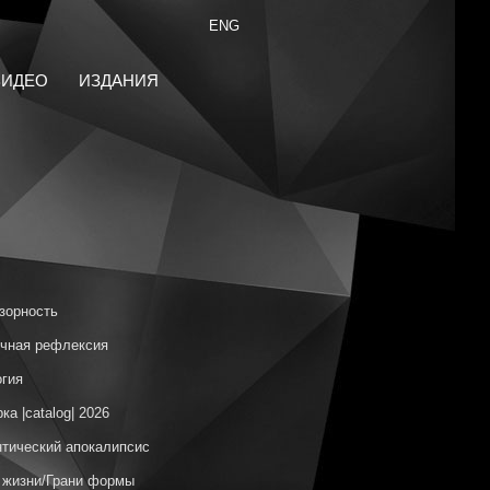
ENG
ВИДЕО
ИЗДАНИЯ
зорность
чная рефлексия
гия
ка |catalog| 2026
тический апокалипсис
 жизни/Грани формы