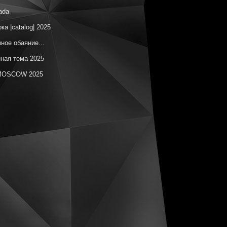
ada
ка |catalog| 2025
ное обаяние...
ная тема 2025
OSCOW 2025
изическая абстракция
ческая ботаника
ы на незаданную тему
онт – цвет синий
естные территории
красный
ка |catalog| 12.2024
елаг Утопий
OSCOW 2024