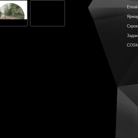
Ensal
Ярмар
Скром
Задан
COSM
Метаф
Поэти
Сюжет
Гориз
Неизв
Цвет 
Ярмар
Архип
COSM