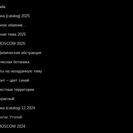
ada
ка |catalog| 2025
ное обаяние...
ная тема 2025
OSCOW 2025
изическая абстракция
ческая ботаника
ы на незаданную тему
онт – цвет синий
естные территории
красный
ка |catalog| 12.2024
елаг Утопий
OSCOW 2024