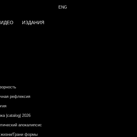
ENG
ВИДЕО
ИЗДАНИЯ
зорность
чная рефлексия
гия
ка |catalog| 2026
тический апокалипсис
 жизни/Грани формы