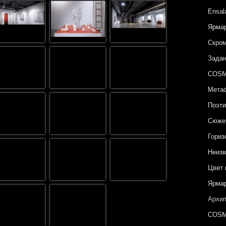
Ensal
Ярмар
Скром
Задан
COSM
Метаф
Поэти
Сюжет
Гориз
Неизв
Цвет 
Ярмар
Архип
COSM