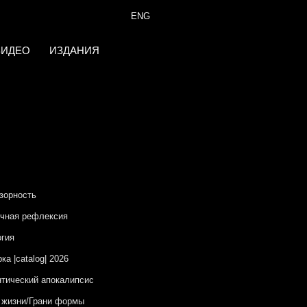
ENG
ВИДЕО
ИЗДАНИЯ
зорность
чная рефлексия
гия
ка |catalog| 2026
тический апокалипсис
 жизни/Грани формы