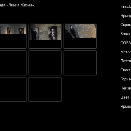
да «Линия Жизни».
Ensal
Ярмар
Скром
Задан
COSM
Метаф
Поэти
Сюжет
Гориз
Неизв
Цвет 
Ярмар
Архип
COSM