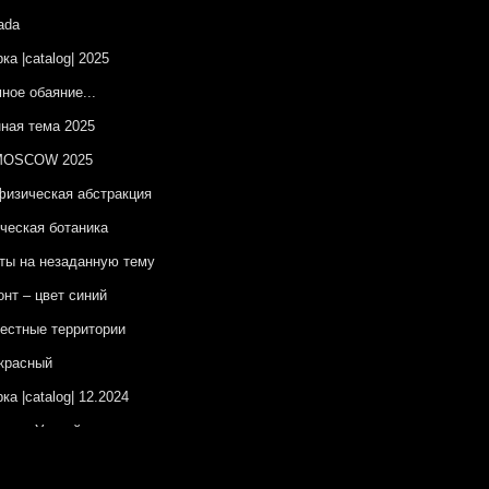
ada
ка |catalog| 2025
ное обаяние...
ная тема 2025
OSCOW 2025
изическая абстракция
ческая ботаника
ы на незаданную тему
онт – цвет синий
естные территории
красный
ка |catalog| 12.2024
елаг Утопий
OSCOW 2024