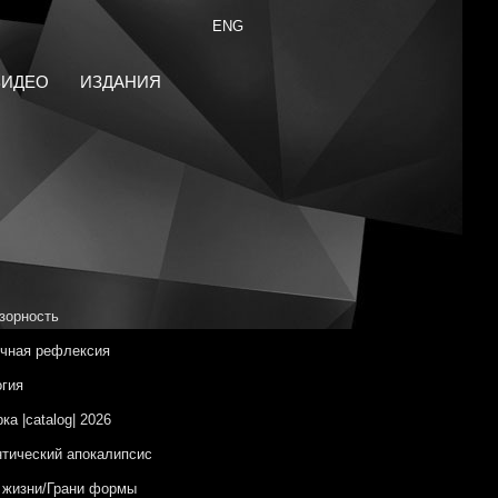
ENG
ВИДЕО
ИЗДАНИЯ
зорность
чная рефлексия
гия
ка |catalog| 2026
тический апокалипсис
 жизни/Грани формы