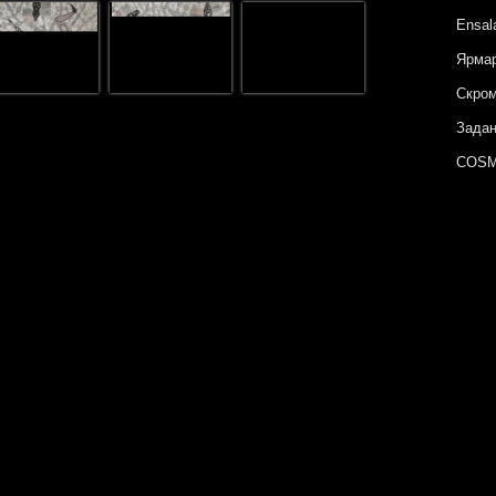
Ensal
Ярмар
Скром
Задан
COSM
Метаф
Поэти
Сюжет
Гориз
Неизв
Цвет 
Ярмар
Архип
COSM