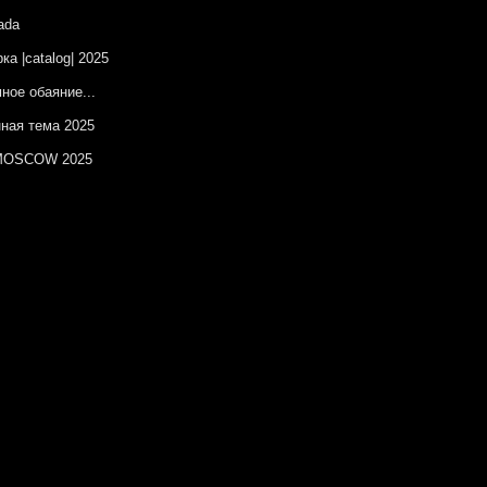
ada
ка |catalog| 2025
ное обаяние...
ная тема 2025
OSCOW 2025
изическая абстракция
ческая ботаника
ы на незаданную тему
онт – цвет синий
естные территории
красный
ка |catalog| 12.2024
елаг Утопий
OSCOW 2024