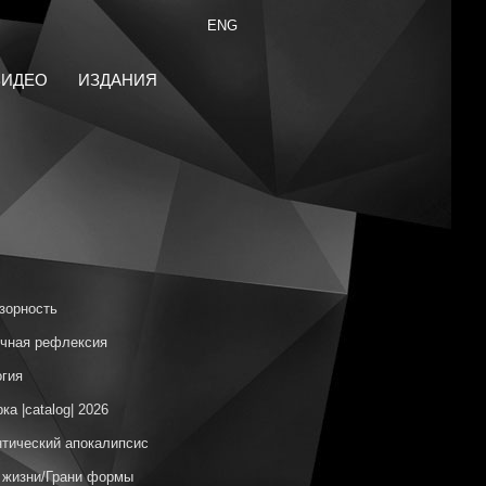
ENG
ВИДЕО
ИЗДАНИЯ
зорность
чная рефлексия
гия
ка |catalog| 2026
тический апокалипсис
 жизни/Грани формы