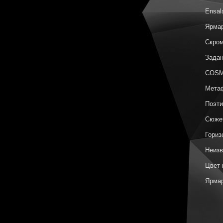
Ensal
Ярмар
Скром
Задан
COSM
Метаф
Поэти
Сюжет
Гориз
Неизв
Цвет 
Ярмар
Архип
COSM