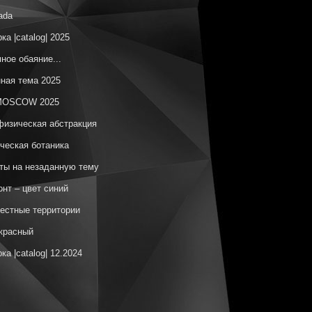
ada
ка |catalog| 2025
ное обаяние...
ная тема 2025
OSCOW 2025
изическая абстракция
ческая ботаника
ы на незаданную тему
онт – цвет синий
естные территории
красный
ка |catalog| 12.2024
елаг Утопий
OSCOW 2024