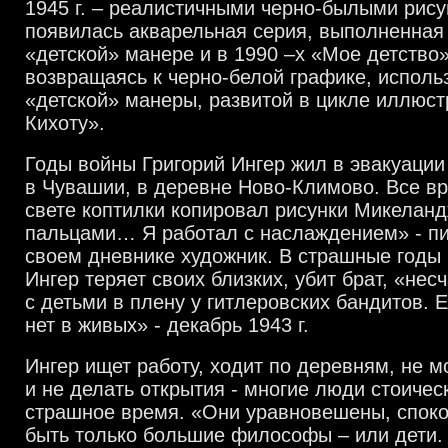
1945 г. – реалистичными черно-былыми рису
появилась акварельная серия, выполненная
«детской» манере и в 1990 –х «Мое детство»
возвращаясь к черно-белой графике, использ
«детской» манеры, развитой в цикле иллюст
Кихоту».
Годы войны Григорий Ингер жил в эвакуации
в Чувашии, в деревне Ново-Климово. Все в
свете коптилки копировал рисунки Микеланд
пальцами… Я работал с наслаждением» - пиш
своем дневнике художник. В страшные годы
Ингер теряет своих близких, убит брат, «нес
с детьми в плену у гитлеровских бандитов. Е
нет в живых» - декабрь 1943 г.
Ингер ищет работу, ходит по деревням, не 
и не делать открытия - многие люди стоичес
страшное время. «Они уравновешены, споко
быть только большие философы – или дети.