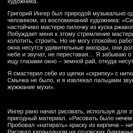
художника.
Григорий Ингер был природой музыкально 
человеком, из воспоминаний художника: «Си
настойчиво мастерю пилочку из куска ржавог
Побуждает меня к этому стремление мастери
колотить, строить. Но не могу спокойно рабо
окна несутся удивительные аккорды, они дол
небе и звучат, не переставая… Я забываю о
ищу глазами окно – земной рай, откуда несут
Я смастерил себе из щепки «скрипку» с нитк
Смычка не было, и я извлекал пальцами зву
жужжание мухи».
Ингер рано начал рисовать, используя для э
пригодный материал. «Рисовать было нечем 
Пробовал «натирать» краску из кирпича – ни
Рисовал карандашом на отцовских бумажных