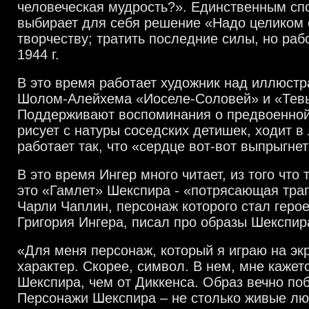
человеческая мудрость?». Единственным сп
выбирает для себя решение «Надо целиком 
творчеству; тратить последние силы, но раб
1944 г.
В это время работает художник над иллюст
Шолом-Алейхема «Иоселе-Соловей» и «Тевь
Поддерживают воспоминания о предвоенной
рисует с натуры соседских детишек, ходит в
работает так, что «сердце вот-вот выпрыгнет
В это время Ингер много читает, из того что 
это «Гамлет» Шекспира - «потрясающая траг
Чарли Чаплин, персонаж которого стал геро
Григория Ингера, писал про образы Шекспир
«Для меня персонаж, который я играю на экр
характер. Скорее, символ. В нем, мне кажет
Шекспира, чем от Диккенса. Образ вечно поб
Персонажи Шекспира – не столько живые лю