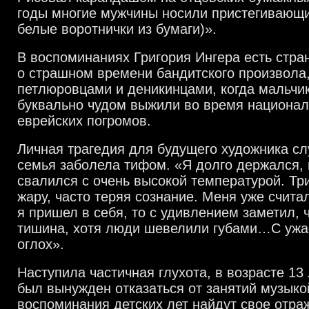
годы многие мужчины носили пристегивающи
белые воротнички из бумаги)».
В воспоминаниях Григория Ингера есть стр
о страшном времени бандитского произвола,
петлюровцами и деникинцами, когда мальчик
буквально чудом выжили во время национал
еврейских погромов.
Личная трагедия для будущего художника слу
семья заболела тифом. «Я долго держался, 
свалился с очень высокой температурой. Тр
жару, часто теряя сознание. Меня уже счита
я пришел в себя, то с удивлением заметил, ч
тишина, хотя люди шевелили губами…С ужас
оглох».
Наступила частичная глухота, в возрасте 13
был вынужден отказаться от занятий музык
воспоминания детских лет найдут свое отраж