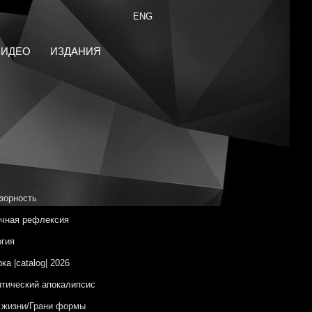
ENG
ВИДЕО
ИЗДАНИЯ
зорность
чная рефлексия
гия
ка |catalog| 2026
тический апокалипсис
 жизни/Грани формы