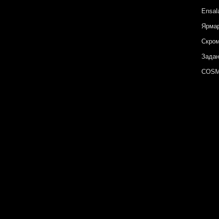
Ensal
Ярмар
Скром
Задан
COSM
Метаф
Поэти
Сюжет
Гориз
Неизв
Цвет 
Ярмар
Архип
COSM