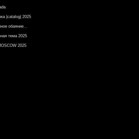
ada
ка |catalog| 2025
ное обаяние...
ная тема 2025
OSCOW 2025
изическая абстракция
ческая ботаника
ы на незаданную тему
онт – цвет синий
естные территории
красный
ка |catalog| 12.2024
елаг Утопий
OSCOW 2024