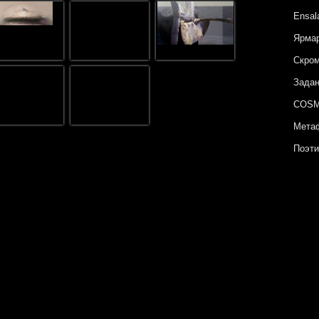
Ensal
Ярмар
Скром
Задан
COSM
Метаф
Поэти
Сюжет
Гориз
Неизв
Цвет 
Ярмар
Архип
COSM