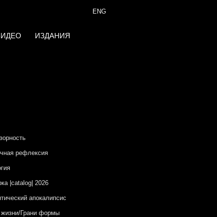
ENG
ВИДЕО
ИЗДАНИЯ
зорность
чная рефлексия
гия
ка |catalog| 2026
тический апокалипсис
 жизни/Грани формы