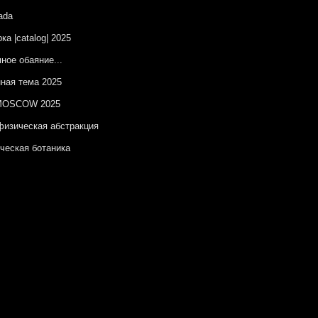
ada
ка |catalog| 2025
ное обаяние...
ная тема 2025
OSCOW 2025
изическая абстракция
ческая ботаника
ы на незаданную тему
онт – цвет синий
естные территории
красный
ка |catalog| 12.2024
елаг Утопий
OSCOW 2024