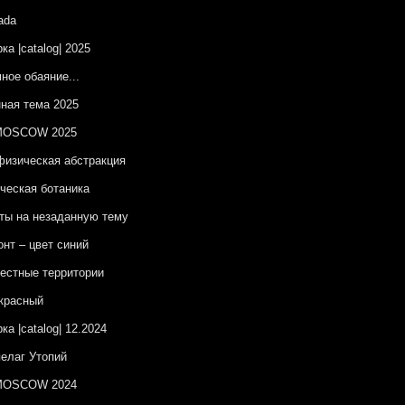
ada
ка |catalog| 2025
ное обаяние...
ная тема 2025
OSCOW 2025
изическая абстракция
ческая ботаника
ы на незаданную тему
онт – цвет синий
естные территории
красный
ка |catalog| 12.2024
елаг Утопий
OSCOW 2024