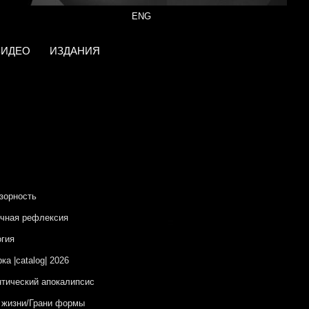
ENG
ВИДЕО
ИЗДАНИЯ
зорность
чная рефлексия
гия
ка |catalog| 2026
тический апокалипсис
 жизни/Грани формы