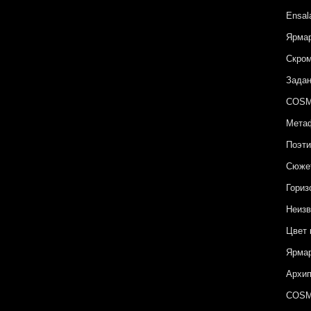
Ensal
Ярмар
Скром
Задан
COSM
Метаф
Поэти
Сюжет
Гориз
Неизв
Цвет 
Ярмар
Архип
COSM